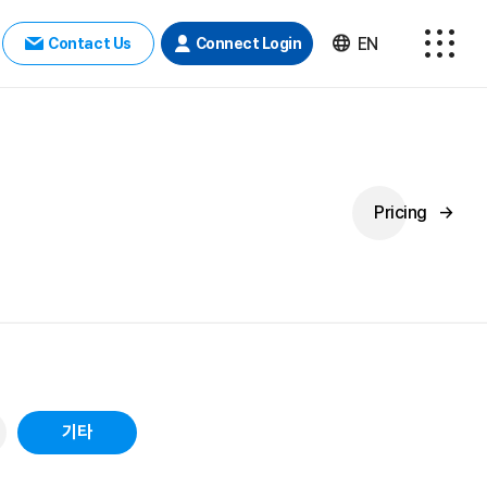
EN
Contact Us
Connect Login
Pricing
→
기타