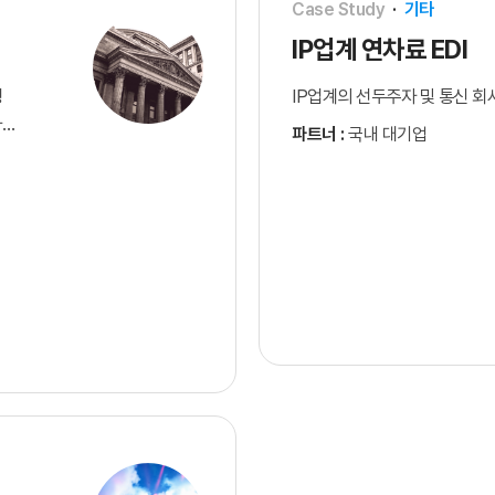
Case Study
·
기타
IP업계 연차료 EDI
킹
IP업계의 선두주자 및 통신 회
가
파트너 :
국내 대기업
심으로
뱅킹
를