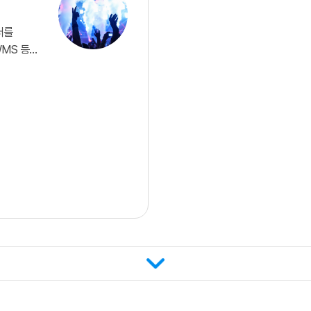
터를
WMS 등
I를
 자동으로
줄이고